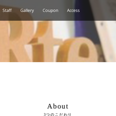
Staff
Gallery
Coupon
Access
About
3つのこだわり